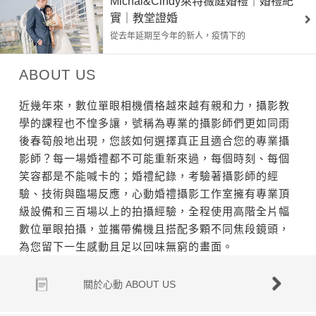
Michal&Cindy萊特薇庭婚禮｜婚禮紀
實｜教堂證婚
從去年延期至今年的新人，疫情下的
ABOUT US
近幾年來，數位單眼相機價格越來越有親和力，攝影教
學的課程也不惶多讓，號稱為專業的攝影師們更如同雨
後春筍般地出現，您該如何選擇真正且適合您的專業攝
影師？每一場婚禮都不可能重新來過，每個時刻、每個
笑容都是不能喊卡的；婚禮紀錄，考驗著攝影師的經
驗、技術與臨場反應，心動婚禮攝影工作室擁有專業頂
級設備和三百場以上的拍攝經驗，全程使用高階全片幅
數位單眼拍攝，並攜帶備機且搭配多顆不同焦段鏡頭，
為您留下一生感動且足以回味無窮的畫面。
關於心動 ABOUT US