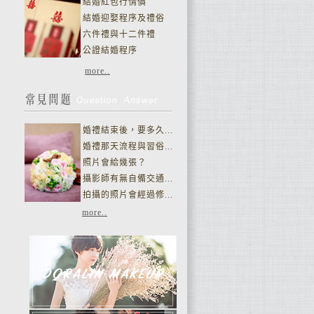
結婚紅包行情價
結婚迎娶程序及禮俗
六件禮與十二件禮
公證結婚程序
more..
婚禮結束後，要多久...
婚禮那天流程與習俗...
照片會給幾張？
攝影師有無自備交通...
拍攝的照片會經過修...
more..