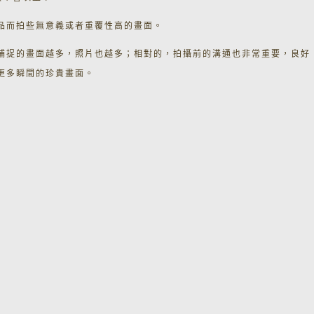
品而拍些無意義或者重覆性高的畫面。
捕捉的畫面越多，照片也越多；相對的，拍攝前的溝通也非常重要，良好
更多瞬間的珍貴畫面。