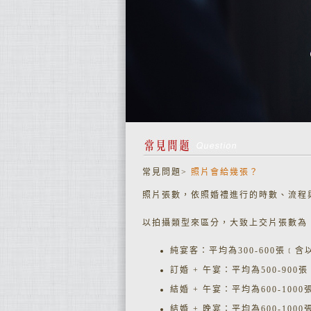
常見問題>
照片會給幾張？
照片張數，依照婚禮進行的時數、流程
以拍攝類型來區分，大致上交片張數為
純宴客：平均為300-600張﹝含
訂婚 + 午宴：平均為500-90
結婚 + 午宴：平均為600-100
結婚 + 晚宴：平均為600-100