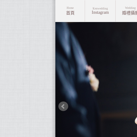
Home
Wedding
Kenwedding
Instagram
首頁
婚禮攝